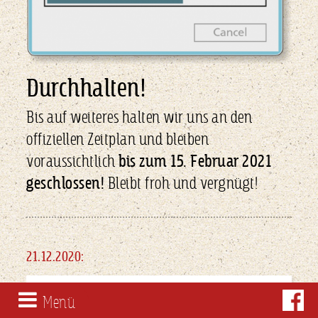
Aktuelles
Der
Bier­
Durchhalten!
Speisen
garten
&
Bis auf weiteres halten wir uns an den
Team
Getränke
offiziellen Zeitplan und bleiben
Partner
voraussichtlich
bis zum 15. Februar 2021
geschlossen!
Bleibt froh und vergnügt!
Kontakt
Impressum
21.12.2020:
Menü